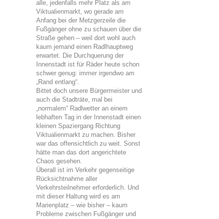
alle, jedenfalls mehr Platz als am
Viktualienmarkt, wo gerade am
Anfang bei der Metzgerzeile die
Fußgänger ohne zu schauen über die
Straße gehen – weil dort wohl auch
kaum jemand einen Radlhauptweg
erwartet. Die Durchquerung der
Innenstadt ist für Räder heute schon
schwer genug: immer irgendwo am
„Rand entlang“.
Bittet doch unsere Bürgermeister und
auch die Stadträte, mal bei
„normalem“ Radlwetter an einem
lebhaften Tag in der Innenstadt einen
kleinen Spaziergang Richtung
Viktualienmarkt zu machen. Bisher
war das offensichtlich zu weit. Sonst
hätte man das dort angerichtete
Chaos gesehen.
Überall ist im Verkehr gegenseitige
Rücksichtnahme aller
Verkehrsteilnehmer erforderlich. Und
mit dieser Haltung wird es am
Marienplatz – wie bisher – kaum
Probleme zwischen Fußgänger und