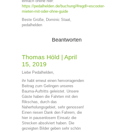
einfach online hier:
https://pedalhelden.de/buchung/#regdl=escooter-
mieten-mit-oder-ohne-guide
Beste Grüße, Dominic Staat,
pedalhelden
Beantworten
Thomas Höld
|
April
15, 2019
Liebe Pedalhelden,
ihr habt erneut einen hervorragenden
Beitrag zum Gelingen unseres
Bauma-Auftritts geleistet. Unsere
Gäste haben die Fahrten mit den
Rikschas, durch das
Naherholungsgebiet, sehr genossen!
Einen riesen Dank den Fahrern, die
hier in pausenlosem Einsatz die
Strecken absolviert haben. Die
gezeigten Bilder geben sehr schön