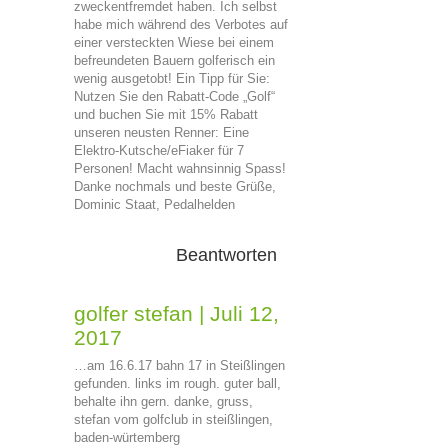
zweckentfremdet haben. Ich selbst
habe mich während des Verbotes auf
einer versteckten Wiese bei einem
befreundeten Bauern golferisch ein
wenig ausgetobt! Ein Tipp für Sie:
Nutzen Sie den Rabatt-Code „Golf“
und buchen Sie mit 15% Rabatt
unseren neusten Renner: Eine
Elektro-Kutsche/eFiaker für 7
Personen! Macht wahnsinnig Spass!
Danke nochmals und beste Grüße,
Dominic Staat, Pedalhelden
Beantworten
golfer stefan
|
Juli 12,
2017
…am 16.6.17 bahn 17 in Steißlingen
gefunden. links im rough. guter ball,
behalte ihn gern. danke, gruss,
stefan vom golfclub in steißlingen,
baden-würtemberg