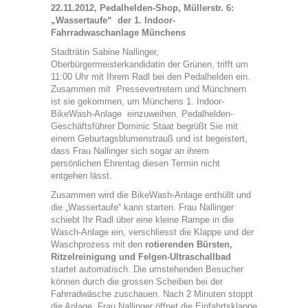
22.11.2012, Pedalhelden-Shop, Müllerstr. 6:
„Wassertaufe“ der 1. Indoor-
Fahrradwaschanlage Münchens
Stadträtin Sabine Nallinger,
Oberbürgermeisterkandidatin der Grünen, trifft um
11:00 Uhr mit Ihrem Radl bei den Pedalhelden ein.
Zusammen mit Pressevertretern und Münchnern
ist sie gekommen, um Münchens 1. Indoor-
BikeWash-Anlage einzuweihen. Pedalhelden-
Geschäftsführer Dominic Staat begrüßt Sie mit
einem Geburtagsblumenstrauß und ist begeistert,
dass Frau Nallinger sich sogar an ihrem
persönlichen Ehrentag diesen Termin nicht
entgehen lässt.
Zusammen wird die BikeWash-Anlage enthüllt und
die „Wassertaufe“ kann starten. Frau Nallinger
schiebt Ihr Radl über eine kleine Rampe in die
Wasch-Anlage ein, verschliesst die Klappe und der
Waschprozess mit den
rotierenden Bürsten,
Ritzelreinigung und Felgen-Ultraschallbad
startet automatisch. Die umstehenden Besucher
können durch die grossen Scheiben bei der
Fahrradwäsche zuschauen. Nach 2 Minuten stoppt
die Anlage, Frau Nallinger öffnet die Einfahrtsklappe