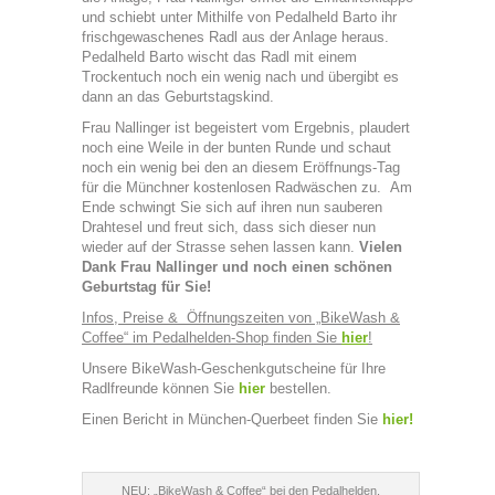
und schiebt unter Mithilfe von Pedalheld Barto ihr
frischgewaschenes Radl aus der Anlage heraus.
Pedalheld Barto wischt das Radl mit einem
Trockentuch noch ein wenig nach und übergibt es
dann an das Geburtstagskind.
Frau Nallinger ist begeistert vom Ergebnis, plaudert
noch eine Weile in der bunten Runde und schaut
noch ein wenig bei den an diesem Eröffnungs-Tag
für die Münchner kostenlosen Radwäschen zu. Am
Ende schwingt Sie sich auf ihren nun sauberen
Drahtesel und freut sich, dass sich dieser nun
wieder auf der Strasse sehen lassen kann.
Vielen
Dank Frau Nallinger und noch einen schönen
Geburtstag für Sie!
Infos, Preise & Öffnungszeiten von „BikeWash &
Coffee“ im Pedalhelden-Shop finden Sie
hier
!
Unsere BikeWash-Geschenkgutscheine für Ihre
Radlfreunde können Sie
hier
bestellen.
Einen Bericht in München-Querbeet finden Sie
hier!
NEU: „BikeWash & Coffee“ bei den Pedalhelden,