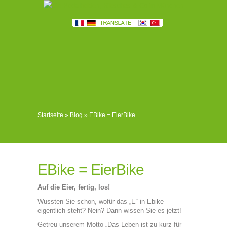
Startseite
»
Blog
»
EBike = EierBike
EBike = EierBike
Auf die Eier, fertig, los!
Wussten Sie schon, wofür das „E“ in Ebike
eigentlich steht? Nein? Dann wissen Sie es jetzt!
Getreu unserem Motto „Das Leben ist zu kurz für