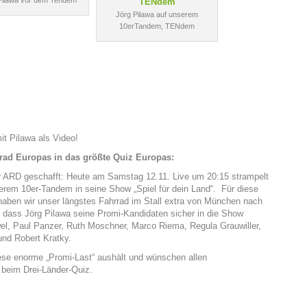
Pilawa vor dem Tendem
Jörg Pilawa auf unserem
10erTandem, TENdem
 Pilawa als Video!
rrad Europas in das größte Quiz Europas:
 ARD geschafft: Heute am Samstag 12.11. Live um 20:15 strampelt
serem 10er-Tandem in seine Show „Spiel für dein Land“.
Für diese
aben wir unser längstes Fahrrad im Stall extra von München nach
ir, dass Jörg Pilawa seine Promi-Kandidaten sicher in die Show
ewel, Paul Panzer, Ruth Moschner, Marco Riema, Regula Grauwiller,
und Robert Kratky.
ese enorme „Promi-Last“ aushält und wünschen allen
beim Drei-Länder-Quiz.