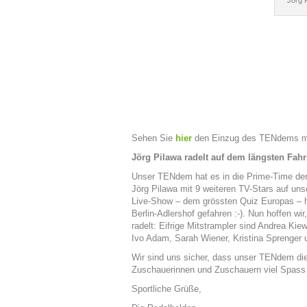
Jörg 
Sehen Sie
hier
den Einzug des TENdems mit
Jörg Pilawa radelt auf dem längsten Fah
Unser TENdem hat es in die Prime-Time der
Jörg Pilawa mit 9 weiteren TV-Stars auf un
Live-Show – dem grössten Quiz Europas – h
Berlin-Adlershof gefahren :-). Nun hoffen w
radelt: Eifrige Mitstrampler sind Andrea Ki
Ivo Adam, Sarah Wiener, Kristina Sprenger 
Wir sind uns sicher, dass unser TENdem di
Zuschauerinnen und Zuschauern viel Spass 
Sportliche Grüße,