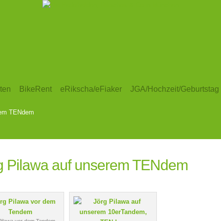
ten
BikeRent
eRikscha/eFiaker
JGA/Hochzeit/Geburtstag
erem TENdem
g Pilawa auf unserem TENdem