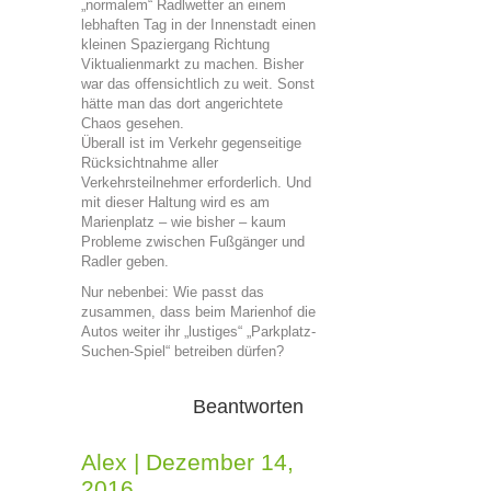
„normalem“ Radlwetter an einem
lebhaften Tag in der Innenstadt einen
kleinen Spaziergang Richtung
Viktualienmarkt zu machen. Bisher
war das offensichtlich zu weit. Sonst
hätte man das dort angerichtete
Chaos gesehen.
Überall ist im Verkehr gegenseitige
Rücksichtnahme aller
Verkehrsteilnehmer erforderlich. Und
mit dieser Haltung wird es am
Marienplatz – wie bisher – kaum
Probleme zwischen Fußgänger und
Radler geben.
Nur nebenbei: Wie passt das
zusammen, dass beim Marienhof die
Autos weiter ihr „lustiges“ „Parkplatz-
Suchen-Spiel“ betreiben dürfen?
Beantworten
Alex
|
Dezember 14,
2016