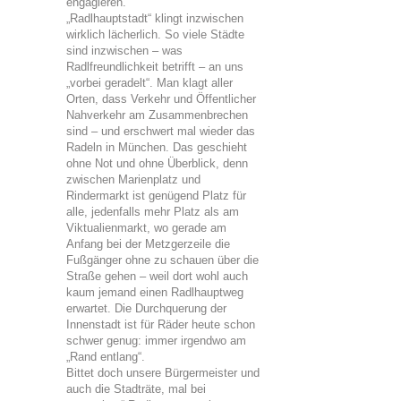
engagieren.
„Radlhauptstadt“ klingt inzwischen
wirklich lächerlich. So viele Städte
sind inzwischen – was
Radlfreundlichkeit betrifft – an uns
„vorbei geradelt“. Man klagt aller
Orten, dass Verkehr und Öffentlicher
Nahverkehr am Zusammenbrechen
sind – und erschwert mal wieder das
Radeln in München. Das geschieht
ohne Not und ohne Überblick, denn
zwischen Marienplatz und
Rindermarkt ist genügend Platz für
alle, jedenfalls mehr Platz als am
Viktualienmarkt, wo gerade am
Anfang bei der Metzgerzeile die
Fußgänger ohne zu schauen über die
Straße gehen – weil dort wohl auch
kaum jemand einen Radlhauptweg
erwartet. Die Durchquerung der
Innenstadt ist für Räder heute schon
schwer genug: immer irgendwo am
„Rand entlang“.
Bittet doch unsere Bürgermeister und
auch die Stadträte, mal bei