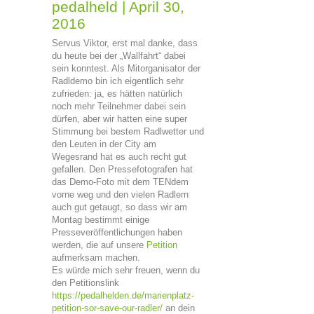
pedalheld
|
April 30,
2016
Servus Viktor, erst mal danke, dass
du heute bei der „Wallfahrt“ dabei
sein konntest. Als Mitorganisator der
Radldemo bin ich eigentlich sehr
zufrieden: ja, es hätten natürlich
noch mehr Teilnehmer dabei sein
dürfen, aber wir hatten eine super
Stimmung bei bestem Radlwetter und
den Leuten in der City am
Wegesrand hat es auch recht gut
gefallen. Den Pressefotografen hat
das Demo-Foto mit dem TENdem
vorne weg und den vielen Radlern
auch gut getaugt, so dass wir am
Montag bestimmt einige
Presseveröffentlichungen haben
werden, die auf unsere
Petition
aufmerksam machen.
Es würde mich sehr freuen, wenn du
den Petitionslink
https://pedalhelden.de/marienplatz-
petition-sor-save-our-radler/
an dein