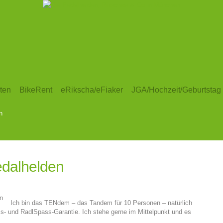
ten
BikeRent
eRikscha/eFiaker
JGA/Hochzeit/Geburtstag
n
dalhelden
Ich bin das TENdem – das Tandem für 10 Personen – natürlich
nis- und RadlSpass-Garantie. Ich stehe gerne im Mittelpunkt und es