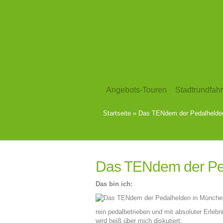
Angebots-Touren
Stadtrundfahr
Startseite
»
Das TENdem der Pedalhelde
Das TENdem der Pe
Das bin ich:
rein pedalbetrieben und mit absoluter Erleb
wird heiß über mich diskutiert: