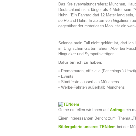
Das Kreisverwaltungsreferat München, Haupta
Deutschland nicht länger als 4 Meter sein. 
Huhn. “Ein Fahrrad darf 12 Meter lang sein,
so Roland Huhn. In Zeiten von Gigalinern a
gegenüber der motorlosen Mobilität ein weni
Solange mein Fall nicht geklärt ist, darf ic
im Englischen Garten fahren. Aber bei Fas
Hingucker und Sympathieträger.
Dafür bin ich zu haben:
• Promotouren, offizielle (Faschings-) Um
• Events
• Stadtfeste ausserhalb Münchens
• Werbe-Fahrten außerhalb Münchens
Gerne erstellen wir Ihnen auf
Anfrage
ein ma
Einen interessanten Bericht zum Thema „TE
Bildergalerie unseres TENdem
bei der Mü