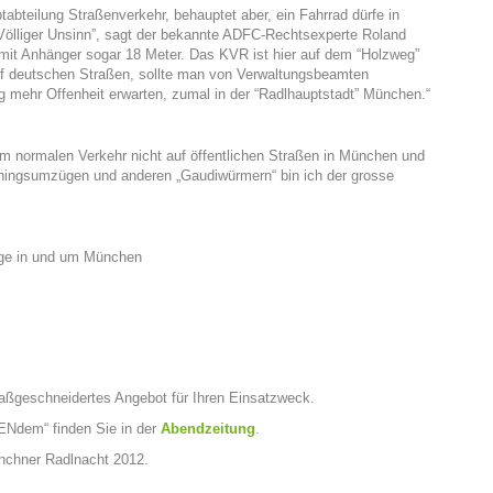
bteilung Straßenverkehr, behauptet aber, ein Fahrrad dürfe in
“Völliger Unsinn”, sagt der bekannte ADFC-Rechtsexperte Roland
 mit Anhänger sogar 18 Meter. Das KVR ist hier auf dem “Holzweg”
uf deutschen Straßen, sollte man von Verwaltungsbeamten
g mehr Offenheit erwarten, zumal in der “Radlhauptstadt” München.“
h im normalen Verkehr nicht auf öffentlichen Straßen in München und
chingsumzügen und anderen „Gaudiwürmern“ bin ich der grosse
züge in und um München
ßgeschneidertes Angebot für Ihren Einsatzweck.
Ndem“ finden Sie in der
Abendzeitung
.
nchner Radlnacht 2012.