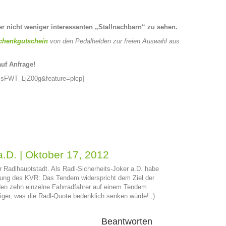
er nicht weniger interessanten „Stallnachbarn“ zu sehen.
chenkgutschein
von den Pedalhelden zur freien Auswahl aus
auf Anfrage!
=sFWT_LjZ00g&feature=plcp]
a.D.
|
Oktober 17, 2012
er Radlhauptstadt. Als Radl-Sicherheits-Joker a.D. habe
nung des KVR: Das Tendem widerspricht dem Ziel der
en zehn einzelne Fahrradfahrer auf einem Tendem
ger, was die Radl-Quote bedenklich senken würde! ;)
Beantworten