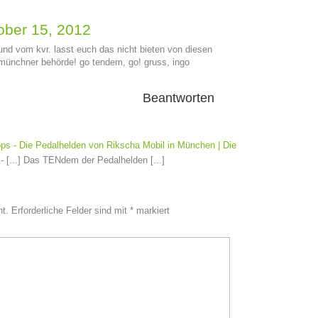
ober 15, 2012
und vom kvr. lasst euch das nicht bieten von diesen
 münchner behörde! go tendem, go! gruss, ingo
Beantworten
ps - Die Pedalhelden von Rikscha Mobil in München | Die
- [...] Das TENdem der Pedalhelden [...]
ht.
Erforderliche Felder sind mit
*
markiert