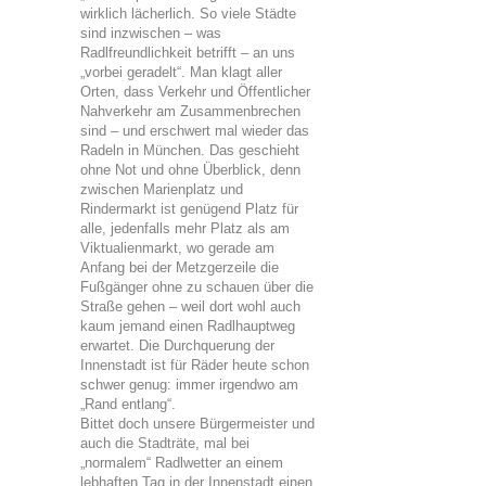
wirklich lächerlich. So viele Städte
sind inzwischen – was
Radlfreundlichkeit betrifft – an uns
„vorbei geradelt“. Man klagt aller
Orten, dass Verkehr und Öffentlicher
Nahverkehr am Zusammenbrechen
sind – und erschwert mal wieder das
Radeln in München. Das geschieht
ohne Not und ohne Überblick, denn
zwischen Marienplatz und
Rindermarkt ist genügend Platz für
alle, jedenfalls mehr Platz als am
Viktualienmarkt, wo gerade am
Anfang bei der Metzgerzeile die
Fußgänger ohne zu schauen über die
Straße gehen – weil dort wohl auch
kaum jemand einen Radlhauptweg
erwartet. Die Durchquerung der
Innenstadt ist für Räder heute schon
schwer genug: immer irgendwo am
„Rand entlang“.
Bittet doch unsere Bürgermeister und
auch die Stadträte, mal bei
„normalem“ Radlwetter an einem
lebhaften Tag in der Innenstadt einen