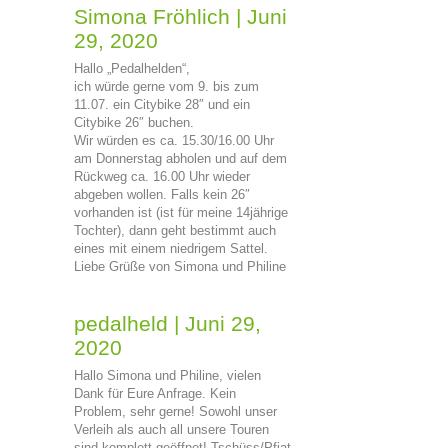
Simona Fröhlich
|
Juni
29, 2020
Hallo „Pedalhelden“,
ich würde gerne vom 9. bis zum
11.07. ein Citybike 28″ und ein
Citybike 26″ buchen.
Wir würden es ca. 15.30/16.00 Uhr
am Donnerstag abholen und auf dem
Rückweg ca. 16.00 Uhr wieder
abgeben wollen. Falls kein 26″
vorhanden ist (ist für meine 14jährige
Tochter), dann geht bestimmt auch
eines mit einem niedrigem Sattel.
Liebe Grüße von Simona und Philine
pedalheld
|
Juni 29,
2020
Hallo Simona und Philine, vielen
Dank für Eure Anfrage. Kein
Problem, sehr gerne! Sowohl unser
Verleih als auch all unsere Touren
sind komplett geöffnet! Tschüss/Pfiat