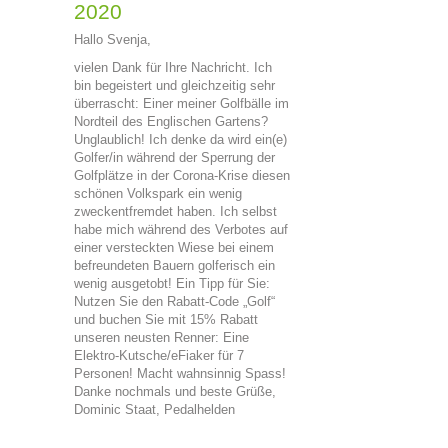
2020
Hallo Svenja,
vielen Dank für Ihre Nachricht. Ich
bin begeistert und gleichzeitig sehr
überrascht: Einer meiner Golfbälle im
Nordteil des Englischen Gartens?
Unglaublich! Ich denke da wird ein(e)
Golfer/in während der Sperrung der
Golfplätze in der Corona-Krise diesen
schönen Volkspark ein wenig
zweckentfremdet haben. Ich selbst
habe mich während des Verbotes auf
einer versteckten Wiese bei einem
befreundeten Bauern golferisch ein
wenig ausgetobt! Ein Tipp für Sie:
Nutzen Sie den Rabatt-Code „Golf“
und buchen Sie mit 15% Rabatt
unseren neusten Renner: Eine
Elektro-Kutsche/eFiaker für 7
Personen! Macht wahnsinnig Spass!
Danke nochmals und beste Grüße,
Dominic Staat, Pedalhelden