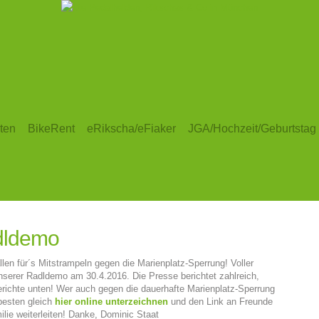
ten
BikeRent
eRikscha/eFiaker
JGA/Hochzeit/Geburtstag
dldemo
len für´s Mitstrampeln gegen die Marienplatz-Sperrung! Voller
nserer Radldemo am 30.4.2016. Die Presse berichtet zahlreich,
erichte unten! Wer auch gegen die dauerhafte Marienplatz-Sperrung
besten gleich
hier online unterzeichnen
und den Link an Freunde
lie weiterleiten! Danke, Dominic Staat