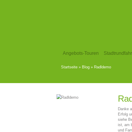
Angebots-Touren
Stadtrundfahr
Startseite
»
Blog
»
Radldemo
Ra
Danke al
Erfolg u
siehe B
ist, am 
und Fami