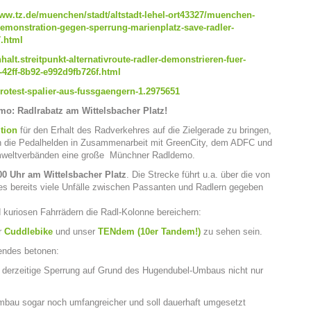
www.tz.de/muenchen/stadt/altstadt-lehel-ort43327/muenchen-
demonstration-gegen-sperrung-marienplatz-save-radler-
.html
lt.streitpunkt-alternativroute-radler-demonstrieren-fuer-
-42ff-8b92-e992d9fb726f.html
otest-spalier-aus-fussgaengern-1.2975651
mo: Radlrabatz am Wittelsbacher Platz!
ition
für den Erhalt des Radverkehres auf die Zielgerade zu bringen,
en die Pedalhelden in Zusammenarbeit mit GreenCity, dem ADFC und
weltverbänden eine große Münchner Radldemo.
0 Uhr am Wittelsbacher Platz
. Die Strecke führt u.a. über die von
r es bereits viele Unfälle zwischen Passanten und Radlern gegeben
 kuriosen Fahrrädern die Radl-Kolonne bereichern:
r
Cuddlebike
und unser
TENdem (10er Tandem!)
zu sehen sein.
endes betonen:
ie derzeitige Sperrung auf Grund des Hugendubel-Umbaus nicht nur
bau sogar noch umfangreicher und soll dauerhaft umgesetzt