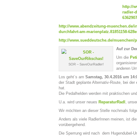
http://
radler-
6362907
http://www.abendzeitung-muenchen.de/inha
durchfahrt-am-marienplatz.81851158-628e
http://www.sueddeutsche.de/muenchen/pr
Auf zur De
Um die
Pet
organisier
SOR – SaveOurRadler!
anderen Um
Los geht`s am
Samstag, 30.4.2016 um 14:0
der Stadt geplante Alternativ-Route, bei de
hat.
Die Pedalhelden werden mit praktischen und
U.a. wird unser neues
ReparaturRadl
, unse
Wir möchten an dieser Stelle nochmals folg
Anders als viele RadlerInnen meinen, ist d
vorübergehend.
Die Sperrung wird nach dem Hugendubel-Um