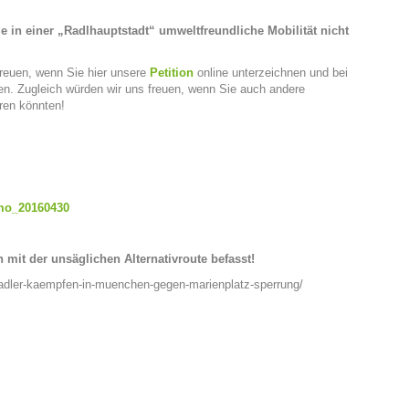
 in einer „Radlhauptstadt“ umweltfreundliche Mobilität nicht
reuen, wenn Sie hier unsere
Petition
online unterzeichnen und bei
. Zugleich würden wir uns freuen, wenn Sie auch andere
ren könnten!
mo_20160430
h mit der unsäglichen Alternativroute befasst!
adler-kaempfen-in-muenchen-gegen-marienplatz-sperrung/