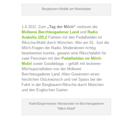
Bergbauern-Mobile am Marienplatz
1.6.2011: Zum
„Tag der Milch“
verlosen die
Molkerei Berchtesgadener Land
und
Radio
Arabella 105,2
Fahrten mit den Pedalhelden im
Rikscha-Mobil durch München. Wer am 01. Juni die
Milch-Fragen der Radio- Moderatoren richtig
beantworten konnte, gewann eine Rikschafahrt für
zwei Personen mit den
Pedalhelden im Milch-
Mobil
sowie Goodiebags – gefüllt mit leckeren
Milchspezialitäten von der Molkerei
Berchtesgadener Land. Allen Gewinnern einen
herzlichen Glückwunsch und viel Spass bei der
Fahrt in der Bergbauern-Rikscha durch München
und den Englischen Garten.
Radl-Bürgermeister Monatzeder im Berchtesgadener
"Milch-Mobil"