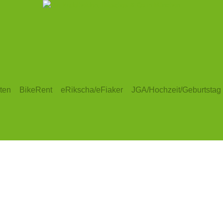
ten
BikeRent
eRikscha/eFiaker
JGA/Hochzeit/Geburtstag