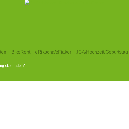
ten
BikeRent
eRikscha/eFiaker
JGA/Hochzeit/Geburtstag
ng stadtradeln"