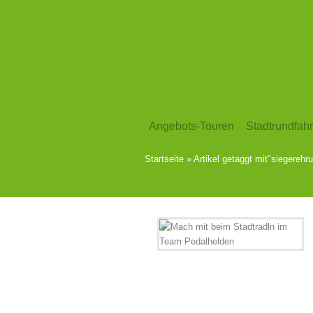
Angebots-Touren
Stadtrundfahr
Startseite
»
Artikel getaggt mit
"
siegerehru